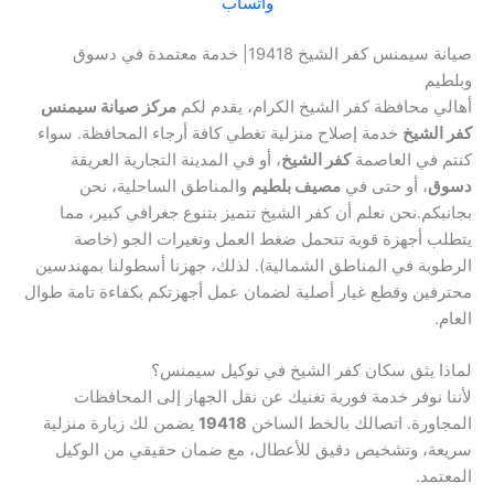
واتساب
صيانة سيمنس كفر الشيخ 19418| خدمة معتمدة في دسوق
وبلطيم
أهالي محافظة كفر الشيخ الكرام، يقدم لكم
مركز صيانة سيمنس
كفر الشيخ
خدمة إصلاح منزلية تغطي كافة أرجاء المحافظة. سواء
كنتم في العاصمة
كفر الشيخ
، أو في المدينة التجارية العريقة
دسوق
، أو حتى في
مصيف بلطيم
والمناطق الساحلية، نحن
بجانبكم.نحن نعلم أن كفر الشيخ تتميز بتنوع جغرافي كبير، مما
يتطلب أجهزة قوية تتحمل ضغط العمل وتغيرات الجو (خاصة
الرطوبة في المناطق الشمالية). لذلك، جهزنا أسطولنا بمهندسين
محترفين وقطع غيار أصلية لضمان عمل أجهزتكم بكفاءة تامة طوال
العام.
لماذا يثق سكان كفر الشيخ في توكيل سيمنس؟
لأننا نوفر خدمة فورية تغنيك عن نقل الجهاز إلى المحافظات
المجاورة. اتصالك بالخط الساخن
19418
يضمن لك زيارة منزلية
سريعة، وتشخيص دقيق للأعطال، مع ضمان حقيقي من الوكيل
المعتمد.