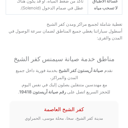
غسالة الأطباق
تأكد من ضغط المياه، أو قد يكون هناك
لا تسحب مياه
عطل في صمام الدخول (Solenoid).
تغطية شاملة لجميع مراكز ومدن كفر الشيخ
أسطول سياراتنا يغطي جميع المناطق لضمان سرعة الوصول في
المدن والقرى:
مناطق خدمة صيانة سيمنس كفر الشيخ
نقدم
صيانة أريستون كفر الشيخ
بخدمة فورية داخل جميع
المدن والمراكز،
مع مهندسين متنقلين يصلون إليك في نفس اليوم.
للحجز السريع اتصل على
رقم صيانة أريستون 19418
.
كفر الشيخ العاصمة
مدينة كفر الشيخ، سخا، محلة موسى، الحمراوي