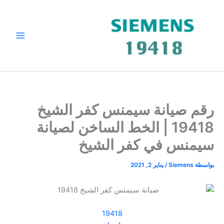
خطي
لى
لمحتوى
رقم صيانة سيمنس كفر الشيخ
19418 | الخط الساخن لصيانة
سيمنس في كفر الشيخ
بواسطة
Siemens
/
يناير 2, 2021
19418