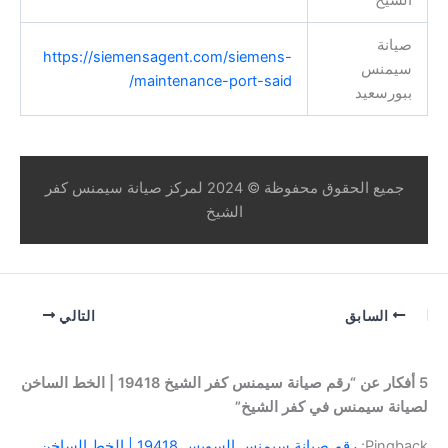
صيانة
https://siemensagent.com/siemens-
سيمنس
maintenance-port-said/
ببورسعيد
جميع الحقوق محفوظة © 2024 لمركز صيانة سيمنس كفر
الشيخ
السابق
التالي
5 أفكار عن “رقم صيانة سيمنس كفر الشيخ 19418 | الخط الساخن
لصيانة سيمنس في كفر الشيخ”
Pingback:
رقم صيانة سيمنس السويس 19418 | الخط الساخن