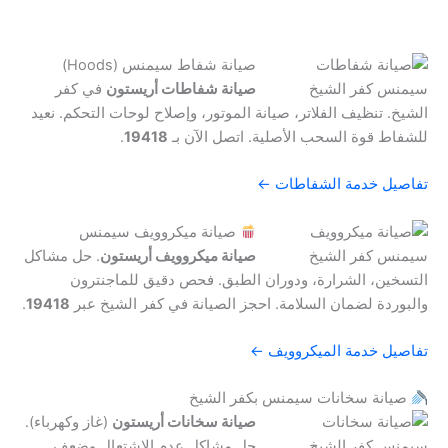
صيانة شفاط سيمنس (Hoods)
صيانة شفاطات أريستون
في كفر
الشيخ. تنظيف الفلاتر، صيانة الموتور، وإصلاح لوحات التحكم. نعيد
للشفاط قوة السحب الأصلية. اتصل الآن بـ
19418
.
تفاصيل خدمة الشفاطات ←
صيانة ميكروويف سيمنس
صيانة ميكروويف أريستون
. حل مشاكل
التسخين، الشرارة، ودوران الطبق. فحص دقيق للماجنترون
والبوردة لضمان السلامة. احجز الصيانة في كفر الشيخ عبر
19418
.
تفاصيل خدمة الميكروويف ←
صيانة سخانات سيمنس بكفر الشيخ
صيانة سخانات أريستون
(غاز وكهرباء).
حل مشاكل عدم الاشتعال وضعف