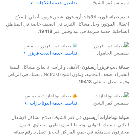
تفاصيل خدمة الثلاجات ←
نقدم
صيانة فورية لثلاجات أريستون
. شحن فريون أصلي، إصلاح
أعطال الموتور، وحل مشاكل التبريد في الصيف خاصة في المناطق
الساحلية. خدمة سريعة في بيلا وقلين عبر
19418
.
صيانة ديب فريزر سيمنس
تفاصيل خدمة الديب فريزر ←
صيانة ديب فريزر أريستون
(الأفقي والرأسي). نعالج مشاكل اللمبة
الحمراء، ضعف التجميد، وتكون الثلج (Nofrost). نصلك في الرياض
وفوه. اتصل بنا على
19418
.
صيانة بوتاجازات سيمنس
تفاصيل خدمة البوتاجازات ←
صيانة بوتاجازات أريستون
في كفر الشيخ. إصلاح مشاكل الإشعال
الذاتي، تسليك الفواني، وضبط الفرن لطهي متساوي. فنيون
محترفون لخدمتكم في جميع المراكز. للحجز اتصل بـ
رقم صيانة