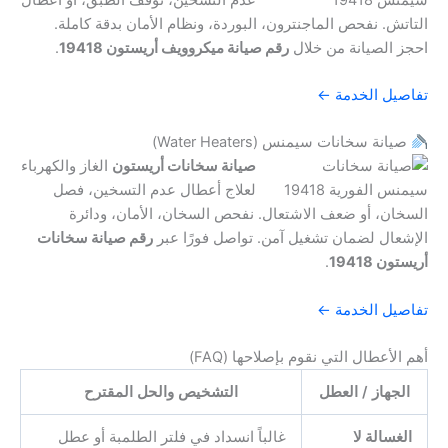
التاتش. نفحص الماجنترون، البوردة، ونظام الأمان بدقة كاملة.
احجز الصيانة من خلال
رقم صيانة ميكروويف أريستون 19418
.
تفاصيل الخدمة ←
صيانة سخانات سيمنس (Water Heaters)
صيانة سخانات أريستون
الغاز والكهرباء
لعلاج أعطال عدم التسخين، فصل
السخان، أو ضعف الاشتعال. نفحص السخان، الأمان، ودائرة
الإشعال لضمان تشغيل آمن. تواصل فورًا عبر
رقم صيانة سخانات
أريستون 19418
.
تفاصيل الخدمة ←
أهم الأعطال التي نقوم بإصلاحها (FAQ)
الجهاز / العطل
التشخيص والحل المقترح
الغسالة لا
غالباً انسداد في فلتر الطلمبة أو عطل