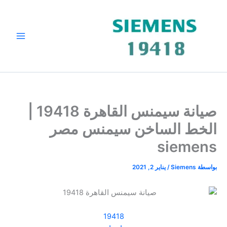
خطي
لى
لمحتوى
صيانة سيمنس القاهرة 19418 |
الخط الساخن سيمنس مصر
siemens
بواسطة
Siemens
/
يناير 2, 2021
19418