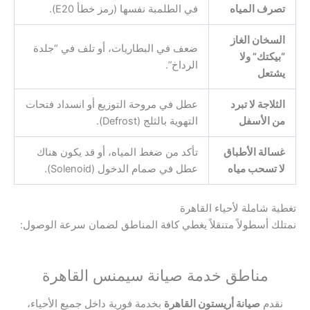
تصرف المياه
في الطلمبة نفسها (رمز خطأ E20).
السخان الغاز
ضعف في البطاريات، أو تلف في “جلدة
“بيكتك” ولا
الرداخ”.
يشتعل
الثلاجة لا تبرد
عطل في مروحة التوزيع أو انسداد فتحات
من الأسفل
التهوية بالثلج (Defrost).
غسالة الأطباق
تأكد من ضغط المياه، أو قد يكون هناك
لا تسحب مياه
عطل في صمام الدخول (Solenoid).
تغطية شاملة لأحياء القاهرة
نمتلك أسطولاً متنقلاً يغطي كافة المناطق لضمان سرعة الوصول:
مناطق خدمة صيانة سيمنس القاهرة
نقدم
صيانة أريستون القاهرة
بخدمة فورية داخل جميع الأحياء،