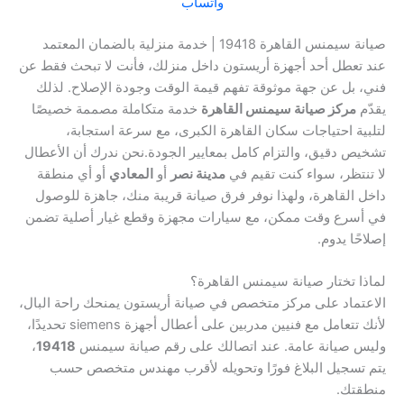
واتساب
صيانة سيمنس القاهرة 19418 | خدمة منزلية بالضمان المعتمد
عند تعطل أحد أجهزة أريستون داخل منزلك، فأنت لا تبحث فقط عن
فني، بل عن جهة موثوقة تفهم قيمة الوقت وجودة الإصلاح. لذلك
يقدّم
مركز صيانة سيمنس القاهرة
خدمة متكاملة مصممة خصيصًا
لتلبية احتياجات سكان القاهرة الكبرى، مع سرعة استجابة،
تشخيص دقيق، والتزام كامل بمعايير الجودة.نحن ندرك أن الأعطال
لا تنتظر، سواء كنت تقيم في
مدينة نصر
أو
المعادي
أو أي منطقة
داخل القاهرة، ولهذا نوفر فرق صيانة قريبة منك، جاهزة للوصول
في أسرع وقت ممكن، مع سيارات مجهزة وقطع غيار أصلية تضمن
إصلاحًا يدوم.
لماذا تختار صيانة سيمنس القاهرة؟
الاعتماد على مركز متخصص في صيانة أريستون يمنحك راحة البال،
لأنك تتعامل مع فنيين مدربين على أعطال أجهزة siemens تحديدًا،
وليس صيانة عامة. عند اتصالك على رقم صيانة سيمنس
19418
،
يتم تسجيل البلاغ فورًا وتحويله لأقرب مهندس متخصص حسب
منطقتك.