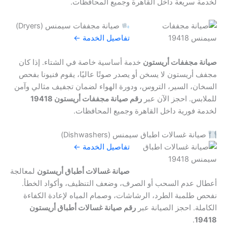
لخدمة سريعة داخل القاهرة وجميع المحافظات.
صيانة مجففات سيمنس (Dryers)
تفاصيل الخدمة ←
صيانة مجففات أريستون
خدمة أساسية خاصة في الشتاء. إذا كان
مجفف أريستون لا يسخن أو يصدر صوتًا عاليًا، يقوم فنيونا بفحص
السخان، السير، التروس، ودورة الهواء لضمان تجفيف مثالي وآمن
للملابس. احجز الآن عبر
رقم صيانة مجففات أريستون 19418
لخدمة فورية داخل القاهرة وجميع المحافظات.
صيانة غسالات اطباق سيمنس (Dishwashers)
تفاصيل الخدمة ←
صيانة غسالات أطباق أريستون
لمعالجة
أعطال عدم السحب أو الصرف، وضعف التنظيف، وأكواد الخطأ.
نفحص طلمبة الطرد، الرشاشات، وصمام المياه لإعادة الكفاءة
الكاملة. احجز الصيانة عبر
رقم صيانة غسالات أطباق أريستون
.
19418