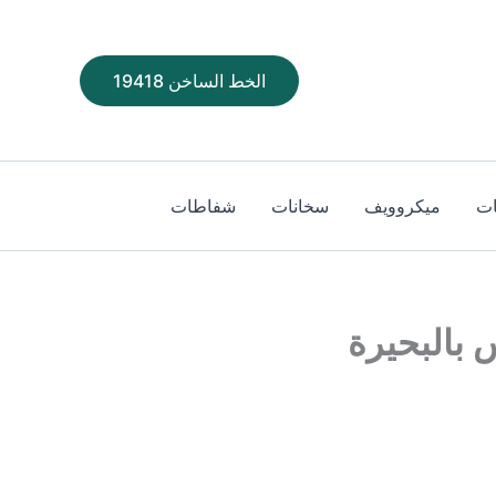
الخط الساخن 19418
ت
ميكروويف
سخانات
شفاطات