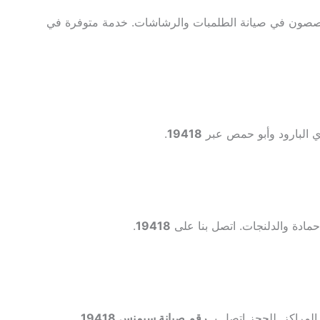
تخصصون في صيانة الطلمبات والرشاشات. خدمة متوفرة في
ي البارود وأبو حمص عبر
19418
.
مادة والدلنجات. اتصل بنا على
19418
.
لمراكز. للحجز اتصل بـ
رقم صيانة سيمنس 19418
.