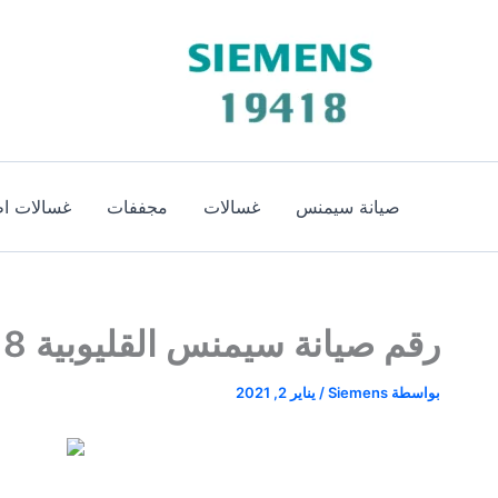
خطي
لى
لمحتوى
صيانة سيمنس
غسالات
مجففات
غسالات اط
رقم صيانة سيمنس القليوبية 19418 | الخط الساخن لصيانة سيمنس بالقليوبية
بواسطة
Siemens
/
يناير 2, 2021