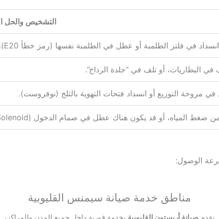
التشخيص والحل ال
 انسداد في فلتر الطلمبة أو عطل في الطلمبة نفسها (رمز خطأ E20).
ي البطاريات، أو تلف في “جلدة الرداخ”.
ي مروحة التوزيع أو انسداد فتحات التهوية بالثلج (نوفروست).
ن ضغط المياه، أو قد يكون هناك عطل في صمام الدخول (Solenoid).
سرعة الوصول:
مناطق خدمة صيانة سيمنس القليوبية
نقدم
صيانة أريستون القليوبية
بخدمة فورية داخل جميع المدن والمراكز،