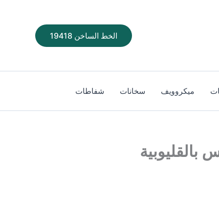
الخط الساخن 19418
ت
ميكروويف
سخانات
شفاطات