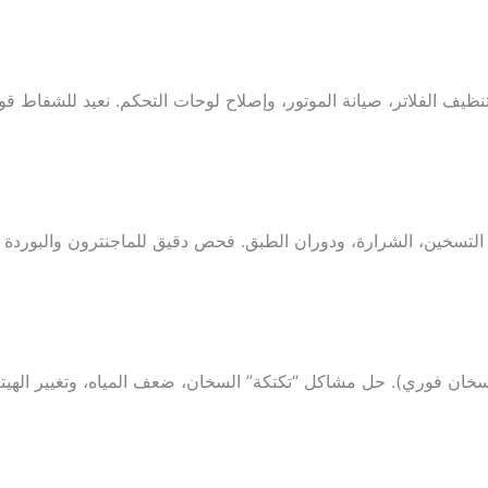
تنظيف الفلاتر، صيانة الموتور، وإصلاح لوحات التحكم. نعيد للشفاط قو
لتسخين، الشرارة، ودوران الطبق. فحص دقيق للماجنترون والبوردة لض
سخان فوري). حل مشاكل “تكتكة” السخان، ضعف المياه، وتغيير الهيتر