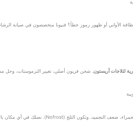
ة
نظافة الأواني أو ظهور رموز خطأ؟ فنيونا متخصصون في صيانة الرشا
ية لثلاجات أريستون
. شحن فريون أصلي، تغيير الثرموستات، وحل مشا
ية
No). نصلك في أي مكان بالقليوبية لإنقاذ مخزونك من التلف. اتصل بنا على