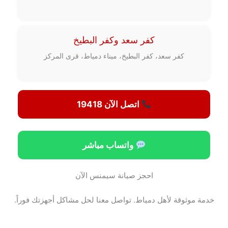
كفر سعد وكفر البطيخ
كفر سعد، كفر البطيخ، ميناء دمياط، قرى المركز
اتصل الآن 19418
واتساب مباشر
احجز صيانة سيمنس الآن
خدمة موثوقة لأهل دمياط. تواصل معنا لحل مشاكل أجهزتك فوراً.