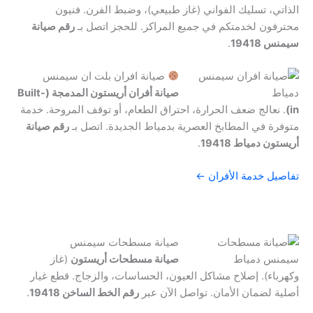
الذاتي، تسليك الفواني (غاز طبيعي)، وضبط الفرن. فنيون
محترفون لخدمتكم في جميع المراكز. للحجز اتصل بـ
رقم صيانة
سيمنس 19418
.
صيانة افران بلت ان سيمنس
صيانة أفران أريستون المدمجة (Built-
in)
. نعالج ضعف الحرارة، احتراق الطعام، أو توقف المروحة. خدمة
متوفرة في المطابخ العصرية بدمياط الجديدة. اتصل بـ
رقم صيانة
أريستون دمياط 19418
.
تفاصيل خدمة الأفران ←
صيانة مسطحات سيمنس
صيانة مسطحات أريستون
(غاز
وكهرباء). إصلاح مشاكل العيون، الحساسات، والزجاج. قطع غيار
أصلية لضمان الأمان. تواصل الآن عبر
رقم الخط الساخن 19418
.