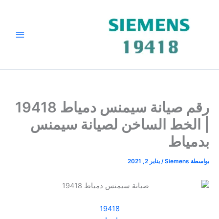
خطي
لى
لمحتوى
رقم صيانة سيمنس دمياط 19418
| الخط الساخن لصيانة سيمنس
بدمياط
بواسطة
Siemens
/
يناير 2, 2021
19418