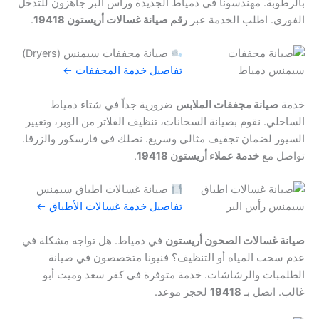
بالرطوبة. مهندسونا في دمياط الجديدة ورأس البر جاهزون للتدخل
الفوري. اطلب الخدمة عبر
رقم صيانة غسالات أريستون 19418
.
صيانة مجففات سيمنس (Dryers)
تفاصيل خدمة المجففات ←
خدمة
صيانة مجففات الملابس
ضرورية جداً في شتاء دمياط
الساحلي. نقوم بصيانة السخانات، تنظيف الفلاتر من الوبر، وتغيير
السيور لضمان تجفيف مثالي وسريع. نصلك في فارسكور والزرقا.
تواصل مع
خدمة عملاء أريستون 19418
.
صيانة غسالات اطباق سيمنس
تفاصيل خدمة غسالات الأطباق ←
صيانة غسالات الصحون أريستون
في دمياط. هل تواجه مشكلة في
عدم سحب المياه أو التنظيف؟ فنيونا متخصصون في صيانة
الطلمبات والرشاشات. خدمة متوفرة في كفر سعد وميت أبو
غالب. اتصل بـ
19418
لحجز موعد.