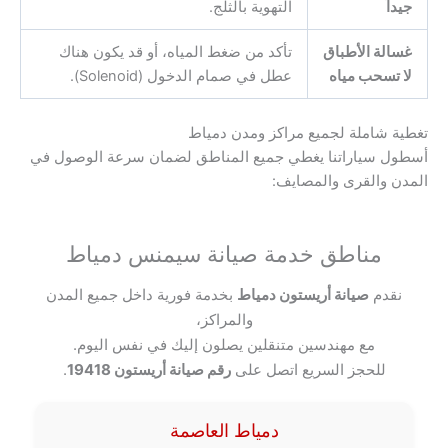
جيداً
التهوية بالثلج.
غسالة الأطباق
تأكد من ضغط المياه، أو قد يكون هناك
لا تسحب مياه
عطل في صمام الدخول (Solenoid).
تغطية شاملة لجميع مراكز ومدن دمياط
أسطول سياراتنا يغطي جميع المناطق لضمان سرعة الوصول في
المدن والقرى والمصايف:
مناطق خدمة صيانة سيمنس دمياط
نقدم
صيانة أريستون دمياط
بخدمة فورية داخل جميع المدن
والمراكز،
مع مهندسين متنقلين يصلون إليك في نفس اليوم.
للحجز السريع اتصل على
رقم صيانة أريستون 19418
.
دمياط العاصمة