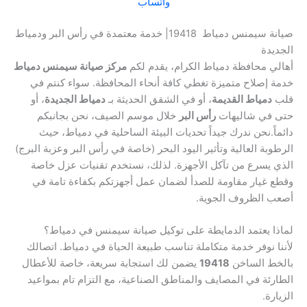
واتساب
صيانة سيمنس دمياط 19418| خدمة معتمدة في رأس البر ودمياط
الجديدة
أهالي محافظة دمياط الكرام، يقدم لكم
مركز صيانة سيمنس دمياط
خدمة إصلاح متميزة تغطي كافة أنحاء المحافظة. سواء كنتم في
قلب
دمياط القديمة
، أو في الشقق الحديثة بـ
دمياط الجديدة
، أو
حتى في شاليهات
رأس البر
خلال موسم الصيف، نحن بجانبكم
دائماً.نحن ندرك جيداً تحديات البيئة الساحلية في دمياط، حيث
الرطوبة العالية وتأثير اليود البحر (خاصة في رأس البر وعزبة البرج)
الذي يسرع من تآكل الأجهزة. لذلك، نستخدم تقنيات عزل خاصة
وقطع غيار مقاومة للصدأ لضمان عمل أجهزتكم بكفاءة تامة في
أصعب الظروف الجوية.
لماذا يعتمد الدمايطة على توكيل صيانة سيمنس في دمياط؟
لأننا نوفر خدمة متكاملة تناسب طبيعة الحياة في دمياط. اتصالك
بالخط الساخن
19418
يضمن لك استجابة سريعة، خاصة للأعطال
الطارئة في المصايف والمناطق الصناعية، مع التزام تام بمواعيد
الزيارة.