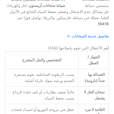
صيانة سخانات أريستون
(غاز وكهرباء).
حل مشاكل عدم الاشتعال وضعف ضغط المياه الشائع في الأدوار
العليا. نصلك في دمياط، فارسكور، والزرقا. تواصل فورًا عبر
.
19418
تفاصيل خدمة السخانات ←
أهم الأعطال التي نقوم بإصلاحها (FAQ)
الجهاز /
التشخيص والحل المقترح
العطل
الغسالة بها
بسبب الرطوبة الساحلية، نقوم بصنفرة
صدأ (بارومة)
الجسم ورشه بمواد عازلة أصلية.
سخان الغاز لا
غالباً ضعف بطاريات أو تلف جلدة الرداخ
يشتعل
بسبب ضغط المياه.
الثلاجة لا تبرد
عطل في مروحة التوزيع أو انسداد فتحات