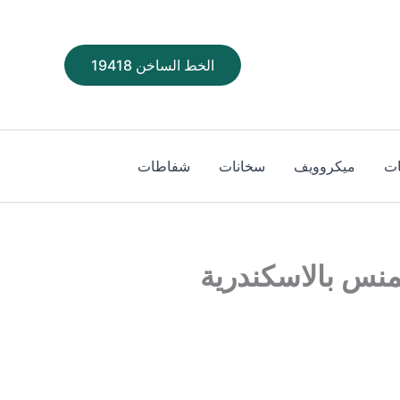
الخط الساخن 19418
ت
ميكروويف
سخانات
شفاطات