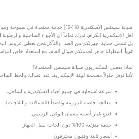
صيانة سيمنس الاسكندرية 19418| خدمة معتمدة في سموحة وميامي والعجمي
أهل الإسكندرية الكرام، ندرك تماماً أن الأجواء الساحلية والرطوبة ا
بل تشمل حماية أجهزتكم من الصدأ والتآكل.نحن نغطي عروس البح
غرباً
. أسطولنا جاهز لخدمتكم طوال العام، مع استعداد خاص لمواس
لماذا يفضل السكندريون صيانة سيمنس المعتمدة؟
لأننا نوفر حلولاً مصممة لبيئة الإسكندرية. عند اتصالك بالخط السا
سرعة استجابة في جميع أحياء الإسكندرية والساحل.
معالجة خاصة للبارومة والصدأ (للغسالات والثلاجات).
قطع غيار أصلية بضمان الوكيل الرسمي.
خدمة منزلية 100% دون الحاجة لنقل الجهاز.
أسعار ثابتة وفنيون محترفون.