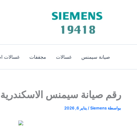
خطي
لى
لمحتوى
صيانة سيمنس
غسالات
مجففات
غسالات اط
رقم صيانة سيمنس الاسكندرية 19418 | الخط الساخن لصيانة سيمنس بالاسكندري
بواسطة
Siemens
/
يناير 6, 2026