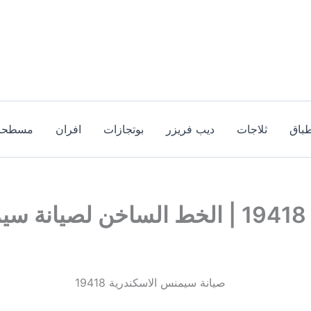
باق
ثلاجات
ديب فريزر
بوتجازات
افران
مسطحا
ة