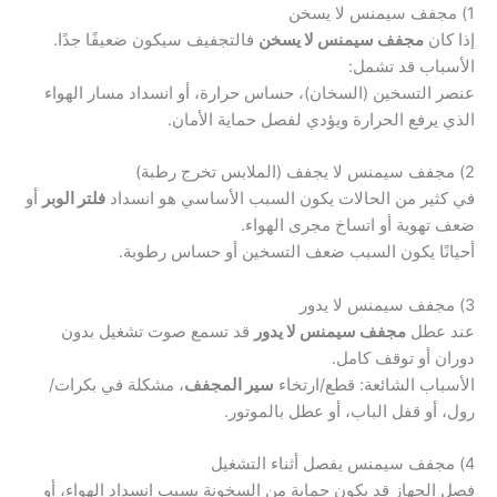
1) مجفف سيمنس لا يسخن
إذا كان
مجفف سيمنس لا يسخن
فالتجفيف سيكون ضعيفًا جدًا.
الأسباب قد تشمل:
عنصر التسخين (السخان)، حساس حرارة، أو انسداد مسار الهواء
الذي يرفع الحرارة ويؤدي لفصل حماية الأمان.
2) مجفف سيمنس لا يجفف (الملابس تخرج رطبة)
في كثير من الحالات يكون السبب الأساسي هو انسداد
فلتر الوبر
أو
ضعف تهوية أو اتساخ مجرى الهواء.
أحيانًا يكون السبب ضعف التسخين أو حساس رطوبة.
3) مجفف سيمنس لا يدور
عند عطل
مجفف سيمنس لا يدور
قد تسمع صوت تشغيل بدون
دوران أو توقف كامل.
الأسباب الشائعة: قطع/ارتخاء
سير المجفف
، مشكلة في بكرات/
رول، أو قفل الباب، أو عطل بالموتور.
4) مجفف سيمنس يفصل أثناء التشغيل
فصل الجهاز قد يكون حماية من السخونة بسبب انسداد الهواء، أو