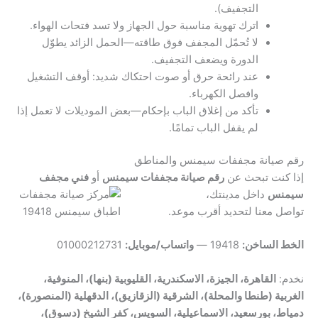
التجفيف).
اترك تهوية مناسبة حول الجهاز ولا تسد فتحات الهواء.
لا تُحمّل المجفف فوق طاقته—الحمل الزائد يطوّل
الدورة ويضعف التجفيف.
عند رائحة حرق أو صوت احتكاك شديد: أوقف التشغيل
وافصل الكهرباء.
تأكد من إغلاق الباب بإحكام—بعض الموديلات لا تعمل إذا
لم يقفل الباب تمامًا.
رقم صيانة مجففات سيمنس والمناطق
إذا كنت تبحث عن
رقم صيانة مجففات سيمنس
أو
فني مجفف
سيمنس
داخل مدينتك،
تواصل معنا لتحديد أقرب موعد.
الخط الساخن:
19418 —
واتساب/موبايل:
01000212731
نخدم:
القاهرة، الجيزة، الاسكندرية، القليوبية (بنها)، المنوفية،
الغربية (طنطا والمحلة)، الشرقية (الزقازيق)، الدقهلية (المنصورة)،
دمياط، بورسعيد، الاسماعيلية، السويس، كفر الشيخ (دسوق)،