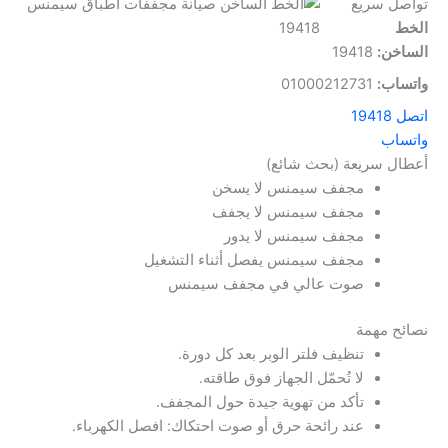
تواصل سريع
الخط
الساخن:
19418
واتساب:
01000212731
اتصل 19418
واتساب
أعطال سريعة (بحث شائع)
مجفف سيمنس لا يسخن
مجفف سيمنس لا يجفف
مجفف سيمنس لا يدور
مجفف سيمنس يفصل أثناء التشغيل
صوت عالي في مجفف سيمنس
نصائح مهمة
تنظيف فلتر الوبر بعد كل دورة.
لا تُحمّل الجهاز فوق طاقته.
تأكد من تهوية جيدة حول المجفف.
عند رائحة حرق أو صوت احتكاك: افصل الكهرباء.