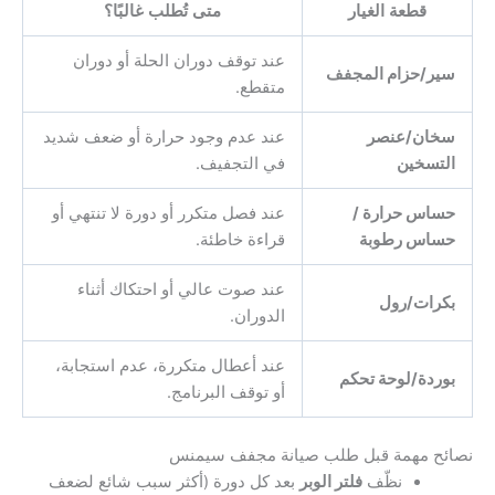
قطعة الغيار
متى تُطلب غالبًا؟
عند توقف دوران الحلة أو دوران
سير/حزام المجفف
متقطع.
سخان/عنصر
عند عدم وجود حرارة أو ضعف شديد
التسخين
في التجفيف.
حساس حرارة /
عند فصل متكرر أو دورة لا تنتهي أو
حساس رطوبة
قراءة خاطئة.
عند صوت عالي أو احتكاك أثناء
بكرات/رول
الدوران.
عند أعطال متكررة، عدم استجابة،
بوردة/لوحة تحكم
أو توقف البرنامج.
نصائح مهمة قبل طلب صيانة مجفف سيمنس
نظّف
فلتر الوبر
بعد كل دورة (أكثر سبب شائع لضعف