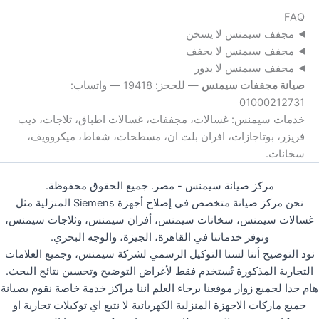
FAQ
مجفف سيمنس لا يسخن
مجفف سيمنس لا يجفف
مجفف سيمنس لا يدور
صيانة مجففات سيمنس
— للحجز: 19418 — واتساب:
01000212731
خدمات سيمنس: غسالات، مجففات، غسالات اطباق، ثلاجات، ديب
فريزر، بوتاجازات، افران بلت ان، مسطحات، شفاط، ميكروويف،
سخانات.
مركز صيانة سيمنس - مصر. جميع الحقوق محفوظة.
نحن مركز صيانة متخصص في إصلاح أجهزة Siemens المنزلية مثل
غسالات سيمنس، سخانات سيمنس، أفران سيمنس، وثلاجات سيمنس،
ونوفر خدماتنا في القاهرة، الجيزة، والوجه البحري.
نود التوضيح أننا لسنا التوكيل الرسمي لشركة سيمنس، وجميع العلامات
التجارية المذكورة تُستخدم فقط لأغراض التوضيح وتحسين نتائج البحث.
هام جدا لجميع زوار موقعنا برجاء العلم اننا مراكز خدمة خاصة نقوم بصيانة
جميع ماركات الاجهزة المنزلية الكهربائية لا نتبع اي توكيلات تجارية او