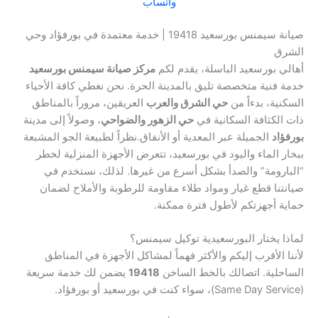
واتساب
صيانة سيمنس بورسعيد 19418 | خدمة معتمدة في بورفؤاد وحي
الشرق
أهالي بورسعيد الباسلة، يقدم لكم
مركز صيانة سيمنس بورسعيد
خدمة فنية متخصصة تليق بالمدينة الحرة. نحن نغطي كافة الأحياء
السكنية، بدءاً من
حي الشرق والعرب
العريقين، مروراً بالمناطق
ذات الكثافة السكانية في
حي الزهور والضواحي
، وصولاً إلى مدينة
بورفؤاد
الجميلة عبر المعدية أو الأنفاق.نظراً لطبيعة الجو المشبعة
ببخار الماء واليود في بورسعيد، تتعرض الأجهزة المنزلية لخطر
“البارومة” والصدأ بشكل أسرع من غيرها. لذلك، نستخدم في
صيانتنا قطع غيار ومواد طلاء مقاومة للرطوبة والأملاح لضمان
حماية أجهزتكم لأطول فترة ممكنة.
لماذا يختار البورسعيدية توكيل سيمنس؟
لأننا الأقرب إليكم والأكثر فهماً لمشاكل الأجهزة في المناطق
الساحلية. اتصالك بالخط الساخن
19418
يضمن لك خدمة سريعة
(Same Day Service)، سواء كنت في بورسعيد أو بورفؤاد.