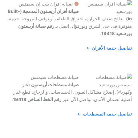
صيانة افران بلت ان سيمنس
صيانة أفران أريستون المدمجة (Built-
in)
. نعالج ضعف الحرارة، احتراق الطعام، أو توقف المروحة. خدمة
متوفرة في حي الشرق وبورفؤاد. اتصل بـ
رقم صيانة أريستون
بورسعيد 19418
.
تفاصيل خدمة الأفران ←
صيانة مسطحات سيمنس
صيانة مسطحات أريستون
(غاز
وكهرباء). إصلاح مشاكل العيون، الحساسات، والزجاج. قطع غيار
أصلية لضمان الأمان. تواصل الآن عبر
رقم الخط الساخن 19418
.
تفاصيل خدمة المسطحات ←