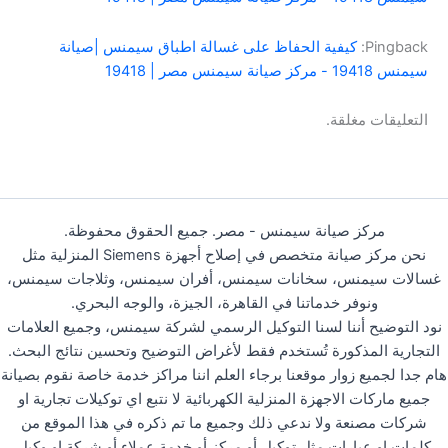
Pingback:
كيفية الحفاظ على غسالة اطباق سيمنس |صيانة
سيمنس 19418 - مركز صيانة سيمنس مصر | 19418
التعليقات مغلقة.
مركز صيانة سيمنس - مصر. جميع الحقوق محفوظة.
نحن مركز صيانة متخصص في إصلاح أجهزة Siemens المنزلية مثل
غسالات سيمنس، سخانات سيمنس، أفران سيمنس، وثلاجات سيمنس،
ونوفر خدماتنا في القاهرة، الجيزة، والوجه البحري.
نود التوضيح أننا لسنا التوكيل الرسمي لشركة سيمنس، وجميع العلامات
التجارية المذكورة تُستخدم فقط لأغراض التوضيح وتحسين نتائج البحث.
هام جدا لجميع زوار موقعنا برجاء العلم اننا مراكز خدمة خاصة نقوم بصيانة
جميع ماركات الاجهزة المنزلية الكهربائية لا نتبع اي توكيلات تجارية او
شركات مصنعة ولا ندعي ذلك وجميع ما تم ذكره في هذا الموقع من
كلمات او عبارات مثل توكيل أو مركز أو خدمة عملاء أو شركة او وكيل