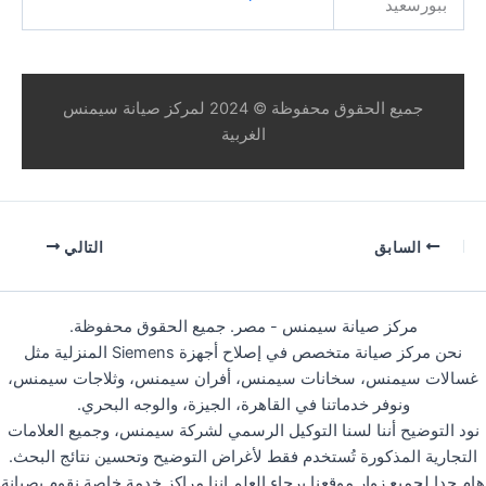
ببورسعيد
جميع الحقوق محفوظة © 2024 لمركز صيانة سيمنس
الغربية
السابق
التالي
مركز صيانة سيمنس - مصر. جميع الحقوق محفوظة.
نحن مركز صيانة متخصص في إصلاح أجهزة Siemens المنزلية مثل
غسالات سيمنس، سخانات سيمنس، أفران سيمنس، وثلاجات سيمنس،
ونوفر خدماتنا في القاهرة، الجيزة، والوجه البحري.
نود التوضيح أننا لسنا التوكيل الرسمي لشركة سيمنس، وجميع العلامات
التجارية المذكورة تُستخدم فقط لأغراض التوضيح وتحسين نتائج البحث.
هام جدا لجميع زوار موقعنا برجاء العلم اننا مراكز خدمة خاصة نقوم بصيانة