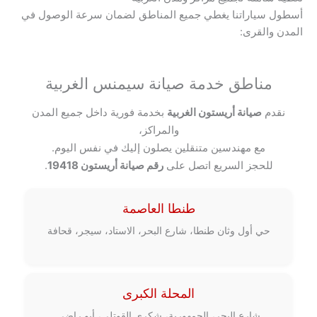
أسطول سياراتنا يغطي جميع المناطق لضمان سرعة الوصول في
المدن والقرى:
مناطق خدمة صيانة سيمنس الغربية
نقدم
صيانة أريستون الغربية
بخدمة فورية داخل جميع المدن
والمراكز،
مع مهندسين متنقلين يصلون إليك في نفس اليوم.
للحجز السريع اتصل على
رقم صيانة أريستون 19418
.
طنطا العاصمة
حي أول وثان طنطا، شارع البحر، الاستاد، سيجر، قحافة
المحلة الكبرى
شارع البحر، الجمهورية، شكري القوتلي، أبو راضي