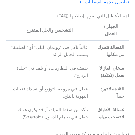
تفاصيل خدمة السخانات ←
أهم الأعطال التي نقوم بإصلاحها (FAQ)
الجهاز /
التشخيص والحل المقترح
العطل
الغسالة تتحرك
غالباً تآكل في “رولمان البلي” أو “الصليبة”
من مكانها
بسبب الحمل الزائد.
سخان الغاز لا
ضعف في البطاريات، أو تلف في “جلدة
يعمل (تكتكة)
الرداخ”.
الثلاجة لا تبرد
عطل في مروحة التوزيع أو انسداد فتحات
جيداً
التهوية بالثلج.
غسالة الأطباق
تأكد من ضغط المياه، أو قد يكون هناك
لا تسحب مياه
عطل في صمام الدخول (Solenoid).
تغطية شاملة لجميع مراكز ومدن الغربية