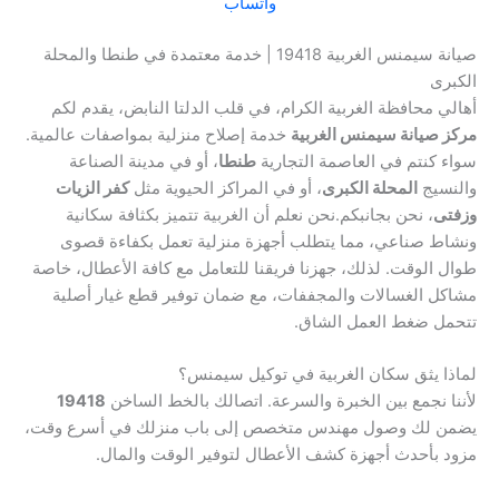
واتساب
صيانة سيمنس الغربية 19418 | خدمة معتمدة في طنطا والمحلة
الكبرى
أهالي محافظة الغربية الكرام، في قلب الدلتا النابض، يقدم لكم
مركز صيانة سيمنس الغربية
خدمة إصلاح منزلية بمواصفات عالمية.
سواء كنتم في العاصمة التجارية
طنطا
، أو في مدينة الصناعة
والنسيج
المحلة الكبرى
، أو في المراكز الحيوية مثل
كفر الزيات
وزفتى
، نحن بجانبكم.نحن نعلم أن الغربية تتميز بكثافة سكانية
ونشاط صناعي، مما يتطلب أجهزة منزلية تعمل بكفاءة قصوى
طوال الوقت. لذلك، جهزنا فريقنا للتعامل مع كافة الأعطال، خاصة
مشاكل الغسالات والمجففات، مع ضمان توفير قطع غيار أصلية
تتحمل ضغط العمل الشاق.
لماذا يثق سكان الغربية في توكيل سيمنس؟
لأننا نجمع بين الخبرة والسرعة. اتصالك بالخط الساخن
19418
يضمن لك وصول مهندس متخصص إلى باب منزلك في أسرع وقت،
مزود بأحدث أجهزة كشف الأعطال لتوفير الوقت والمال.