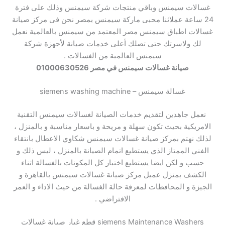
غسالات سيمنس وباقي منتجات شركة سيمنس وذلك على فترة
24 ساعة عملائنا محبى ماركة سيمنس بمصر نحن فى مركز صيانة
غسالات اطباق سيمنس مصر المعتمد من سيمنس بالعالمية نعمل
لك ولاسرتك حتى تصلك أعلى خدمات صيانة لأجهزة شركة
سيمنس العالمية من الغسالات .
صيانة غسالات سيمنس في مصر 01000630526
غسالة سيمنس – siemens washing machine
نعمل جاهدين لتقديم خدمات الصيانة لغسالات سيمنس التقنية
الامريكية بحيث تكون سهلة و مريحة و باسعار مناسبة و بالمنزل ،
لذلك نهتم بمركز صيانة غسالات سيمنس شكاوي الاعطال بانتقاء
الفني الممتاز الذي يستطيع اتمام الصيانة بالمنزل ، ليس ذلك و
حسب و لكن ايضا يستطيع اختبار كل المكونات بالغسالة اثناء
الكشف بمنزل عميل مركز صيانة غسالات سيمنس بالقاهرة و
الجيزة و المحافظات لمعرفة حالة الغسالة من حيث الاداء و العمر
الافتراضي .
siemens Maintenance Washers قطع غيار صيانة غسالات