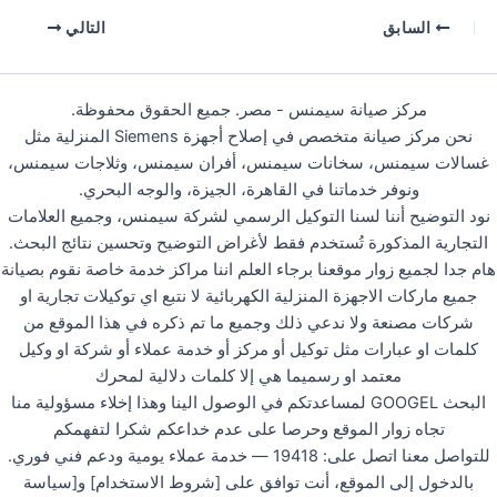
السابق
التالي
مركز صيانة سيمنس - مصر. جميع الحقوق محفوظة.
نحن مركز صيانة متخصص في إصلاح أجهزة Siemens المنزلية مثل
غسالات سيمنس، سخانات سيمنس، أفران سيمنس، وثلاجات سيمنس،
ونوفر خدماتنا في القاهرة، الجيزة، والوجه البحري.
نود التوضيح أننا لسنا التوكيل الرسمي لشركة سيمنس، وجميع العلامات
التجارية المذكورة تُستخدم فقط لأغراض التوضيح وتحسين نتائج البحث.
هام جدا لجميع زوار موقعنا برجاء العلم اننا مراكز خدمة خاصة نقوم بصيانة
جميع ماركات الاجهزة المنزلية الكهربائية لا نتبع اي توكيلات تجارية او
شركات مصنعة ولا ندعي ذلك وجميع ما تم ذكره في هذا الموقع من
كلمات او عبارات مثل توكيل أو مركز أو خدمة عملاء أو شركة او وكيل
معتمد او رسميما هي إلا كلمات دلالية لمحرك
البحث GOOGEL لمساعدتكم في الوصول الينا وهذا إخلاء مسؤولية منا
تجاه زوار الموقع وحرصا على عدم خداعكم شكرا لتفهمكم
للتواصل معنا اتصل على: 19418 — خدمة عملاء يومية ودعم فني فوري.
بالدخول إلى الموقع، أنت توافق على [شروط الاستخدام] و[سياسة