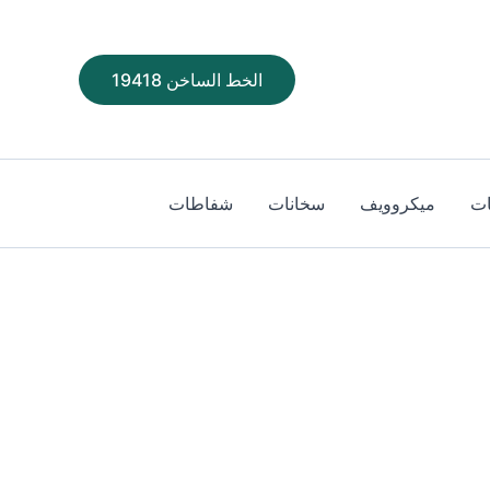
الخط الساخن 19418
ت
ميكروويف
سخانات
شفاطات