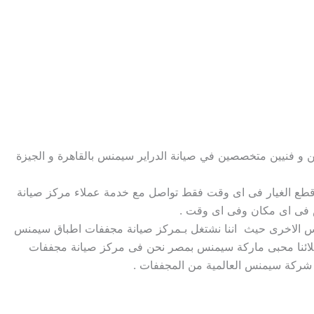
 و فنيين متخصصين في صيانة الدراير سيمنس بالقاهرة و الجيزة
صم يتعدى الى 50 % من الثمن الأساسي مع مراعاة تبديل قطع الغيار فى اى وقت فقط تواصل مع خدمة عملاء مركز صيانة
 فى اى مكان وفى اى وقت .
نس الاخرى حيث اننا نشتغل بـمركز صيانة مجففات اطباق سيمنس
زة صيانة سيمنس من صيانة مجففات سيمنس وباقي منتجات شركة سيمنس وذلك على فترة 24 ساعة عملائنا محبى ماركة سيمنس بمصر نحن فى مركز صيانة مجففات
شركة سيمنس العالمية من المجففات .